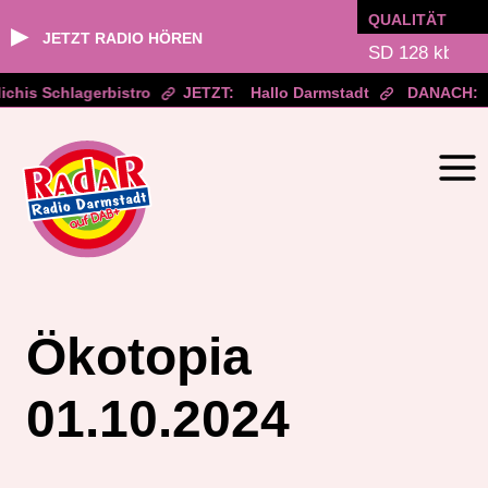
QUALITÄT
▶
JETZT RADIO HÖREN
chis Schlagerbistro
JETZT:
Hallo Darmstadt
DANACH:
Zum
Inhalt
springen
Ökotopia
01.10.2024