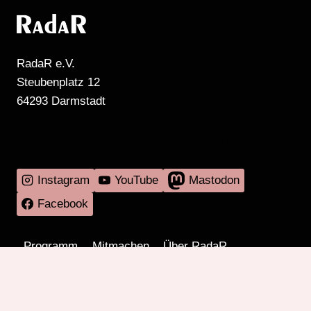
RadaR e.V.
Steubenplatz 12
64293 Darmstadt
MEHR RADIO DARMSTADT GIBT'S HIER
Instagram
YouTube
Mastodon
Facebook
Programm
Mitmachen
Über RadaR
Externes
Kontakt
Impressum & Datenschutz