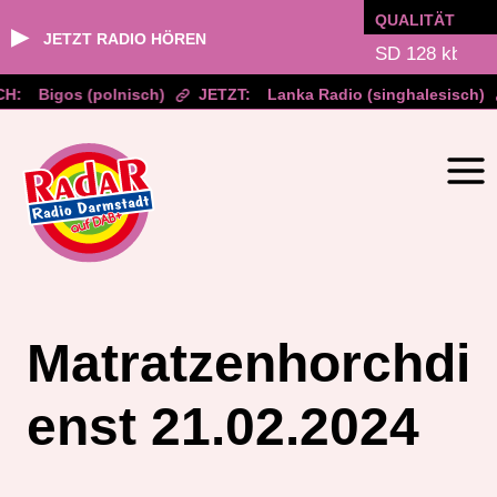
QUALITÄT
▶
JETZT RADIO HÖREN
H:
Bigos (polnisch)
JETZT:
Lanka Radio (singhalesisch)
Zum
Inhalt
springen
Matratzenhorchdi
enst 21.02.2024