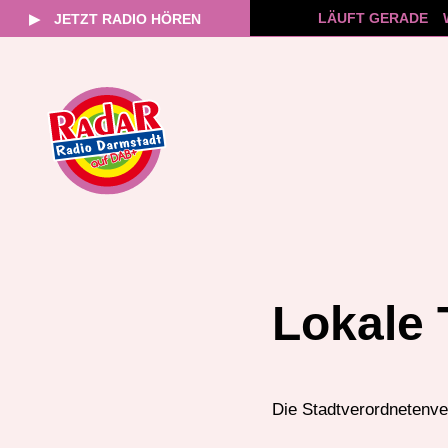
LÄUFT GERADE
▶
JETZT RADIO HÖREN
Zum
Inhalt
springen
Lokale 
Die Stadtverordnetenve