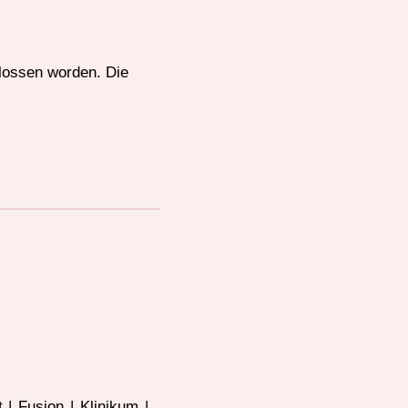
hlossen worden. Die
t
|
Fusion
|
Klinikum
|