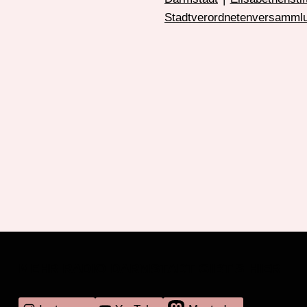
Stadtverordnetenversamml
MEHR RADIO DARMSTADT GIBT'S HIER