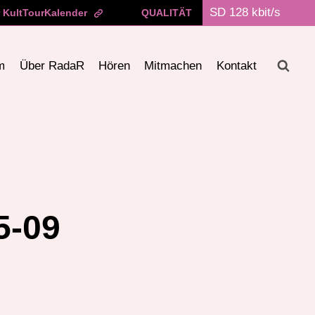
 KultTourKalender
QUALITÄT
m
Über RadaR
Hören
Mitmachen
Kontakt
5-09