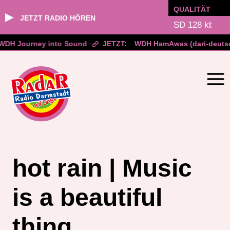
QUALITÄT
▶
JETZT RADIO HÖREN
DH Journey into Sound
JETZT:
WDH HamAwas (dari-deutsc
Zum
Inhalt
springen
hot rain | Music
is a beautiful
thing