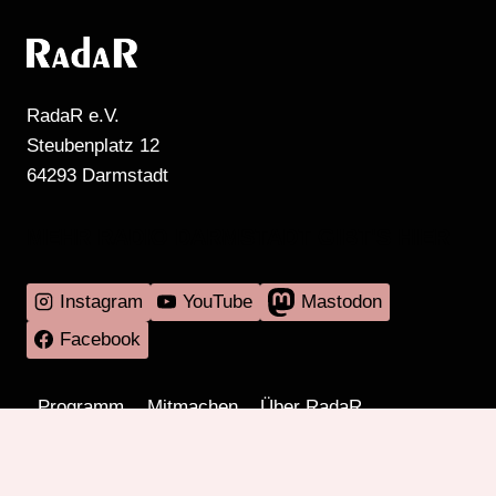
RadaR e.V.
Steubenplatz 12
64293 Darmstadt
MEHR RADIO DARMSTADT GIBT'S HIER
Instagram
YouTube
Mastodon
Facebook
Programm
Mitmachen
Über RadaR
Externes
Kontakt
Impressum & Datenschutz