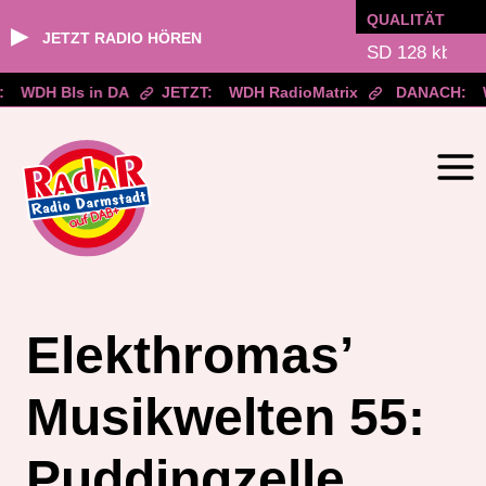
QUALITÄT
▶
JETZT RADIO HÖREN
WDH BIs in DA
JETZT:
WDH RadioMatrix
DANACH:
W
Zum
Inhalt
springen
Elekthromas’
Musikwelten 55:
Puddingzelle