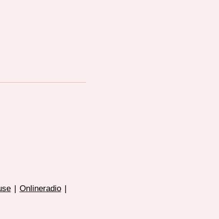
use
|
Onlineradio
|