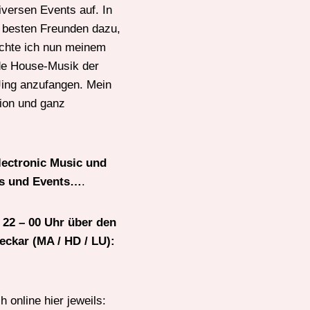
iversen Events auf. In
 besten Freunden dazu,
öchte ich nun meinem
de House-Musik der
Jing anzufangen. Mein
gion und ganz
Electronic Music und
igs und Events…
.
 22 – 00 Uhr über den
ckar (MA / HD / LU):
 online hier jeweils: