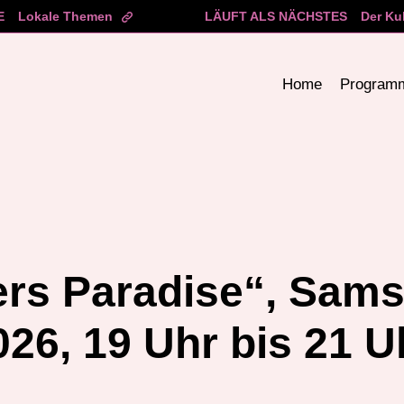
E
Lokale Themen
LÄUFT ALS NÄCHSTES
Der Ku
Home
Program
rs Paradise“, Sams
026, 19 Uhr bis 21 U