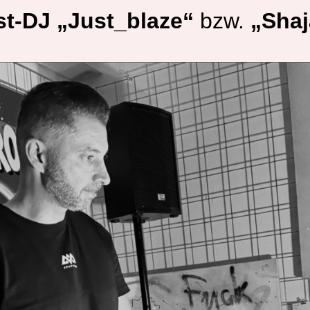
t-DJ „Just_blaze“
bzw.
„Shaj