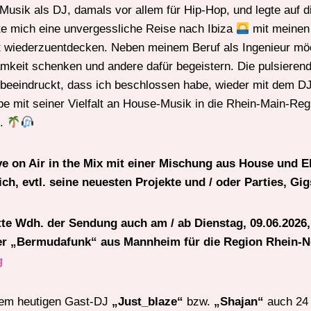
Musik als DJ, damals vor allem für Hip-Hop, und legte auf d
rte mich eine unvergessliche Reise nach Ibiza
mit meinen
ft wiederzuentdecken. Neben meinem Beruf als Ingenieur m
keit schenken und andere dafür begeistern. Die pulsieren
k beeindruckt, dass ich beschlossen habe, wieder mit dem D
Vibe mit seiner Vielfalt an House-Musik in die Rhein-Main-Re
n.
live on Air in the Mix mit einer Mischung aus House und 
ich, evtl. seine neuesten Projekte und / oder Parties, G
e Wdh. der Sendung auch am / ab Dienstag, 09.06.2026,
er „Bermudafunk“ aus Mannheim für die Region Rhein-Ne
g
rem heutigen Gast-DJ
„Just_blaze“
bzw.
„Shajan“
auch 24 h