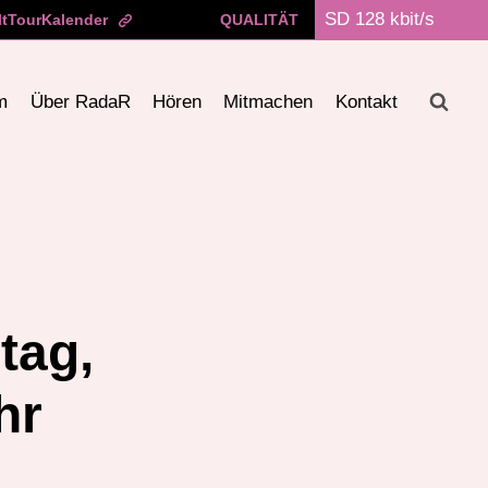
ltTourKalender
QUALITÄT
m
Über RadaR
Hören
Mitmachen
Kontakt
tag,
hr