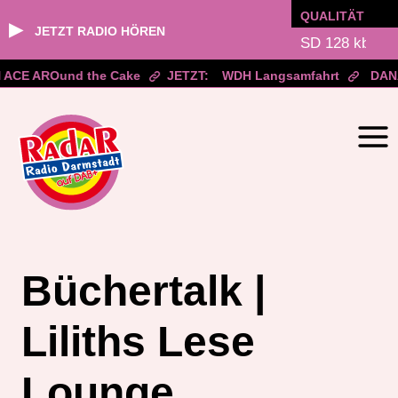
QUALITÄT
▶
JETZT RADIO HÖREN
ACE AROund the Cake
JETZT:
WDH Langsamfahrt
DAN
Zum
Inhalt
springen
Büchertalk |
Liliths Lese
Lounge