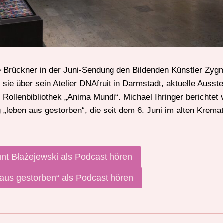
e Brückner in der Juni-Sendung den Bildenden Künstler Zyg
 sie über sein Atelier DNAfruit in Darmstadt, aktuelle Ausst
Rollenbibliothek „Anima Mundi“. Michael Ihringer berichtet v
g „leben aus gestorben“, die seit dem 6. Juni im alten Krem
nt Błażejewski als Podcast hören
 aus gestorben“ als Podcast hören