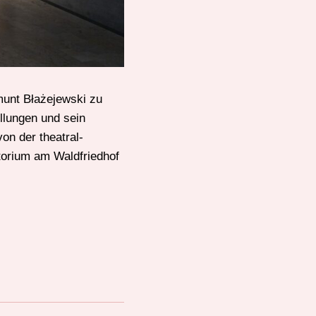
munt Błażejewski zu
ellungen und sein
on der theatral-
atorium am Waldfriedhof