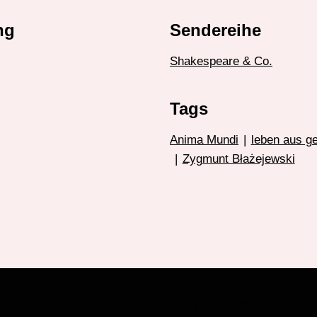
ng
Sendereihe
Shakespeare & Co.
Tags
Anima Mundi
|
leben aus g
|
Zygmunt Błażejewski
MEHR RADIO DARMSTADT GIBT'S HIER