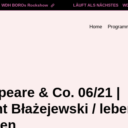
WDH BOROs Rockshow
LÄUFT ALS NÄCHSTES
WD
Home
Program
eare & Co. 06/21 |
 Błażejewski / leb
ben