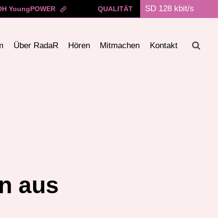
H YoungPOWER
QUALITÄT
m
Über RadaR
Hören
Mitmachen
Kontakt
en aus