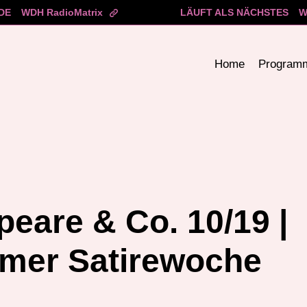
DE
WDH RadioMatrix
LÄUFT ALS NÄCHSTES
W
Home
Program
eare & Co. 10/19 |
imer Satirewoche