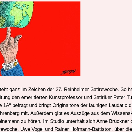
eht ganz im Zeichen der 27. Reinheimer Satirewoche. So hat
ltung den emeritierten Kunstprofessor und Satiriker Peter T
e 1A“ befragt und bringt Originaltöne der launigen Laudatio 
ahrenberg mit. Außerdem gibt es Auszüge aus dem Wissensk
einemann zu hören. Im Studio unterhält sich Anne Brückner d
rewoche, Uwe Vogel und Rainer Hofmann-Battiston, über die