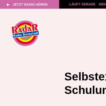
LÄUFT GERADE
WDH
▶
JETZT RADIO HÖREN
Zum
Inhalt
springen
Selbste
Schulun