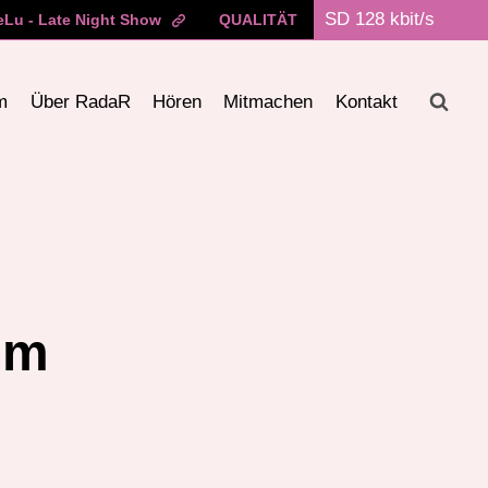
Lu - Late Night Show
QUALITÄT
m
Über RadaR
Hören
Mitmachen
Kontakt
im