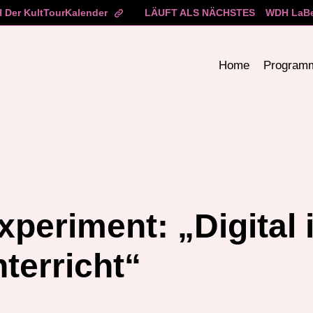
 Der KultTourKalender
LÄUFT ALS NÄCHSTES
WDH LaBe
Home
Program
xperiment: „Digital 
terricht“