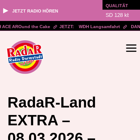
QUALITÄT
▶
JETZT RADIO HÖREN
ACE AROund the Cake
JETZT:
WDH Langsamfahrt
DAN
Zum
Inhalt
springen
RadaR-Land
EXTRA –
08.03.2026 –