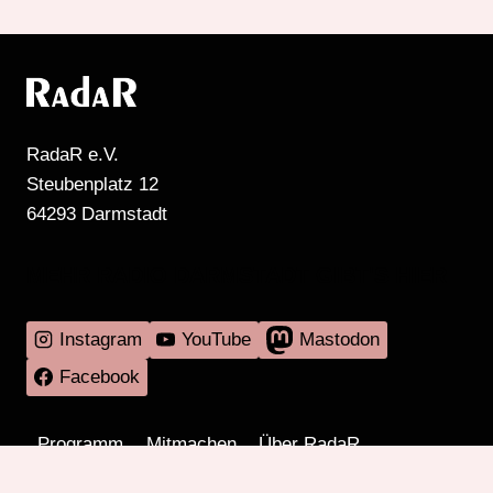
RadaR e.V.
Steubenplatz 12
64293 Darmstadt
MEHR RADIO DARMSTADT GIBT'S HIER
Instagram
YouTube
Mastodon
Facebook
Programm
Mitmachen
Über RadaR
Externes
Kontakt
Impressum & Datenschutz