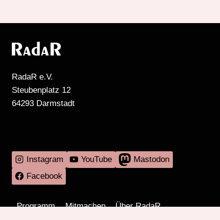
RadaR e.V.
Steubenplatz 12
64293 Darmstadt
MEHR RADIO DARMSTADT GIBT'S HIER
Instagram
YouTube
Mastodon
Facebook
Programm
Mitmachen
Über RadaR
Externes
Kontakt
Impressum & Datenschutz