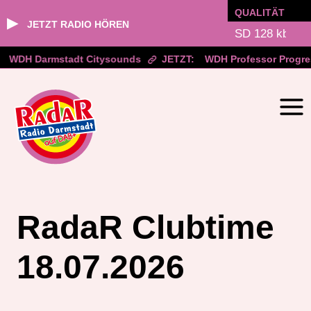
QUALITÄT
▶
JETZT RADIO HÖREN
WDH Darmstadt Citysounds
JETZT:
WDH Professor Progre
Zum
Inhalt
springen
RadaR Clubtime
18.07.2026