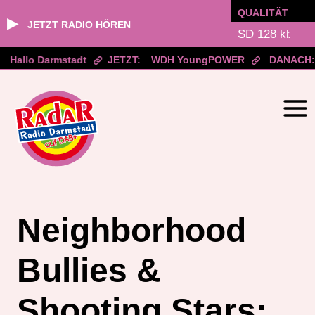
QUALITÄT
▶
JETZT RADIO HÖREN
Hallo Darmstadt
JETZT:
WDH YoungPOWER
DANACH:
Zum
Inhalt
springen
Neighborhood
Bullies &
Shooting Stars: