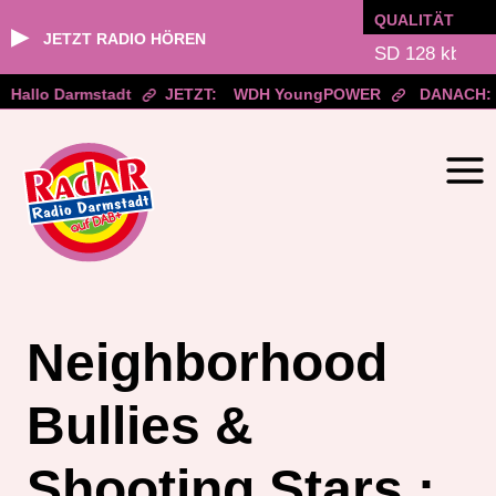
QUALITÄT
▶
JETZT RADIO HÖREN
Hallo Darmstadt
JETZT:
WDH YoungPOWER
DANACH:
Zum
Inhalt
springen
Neighborhood
Bullies &
Shooting Stars :