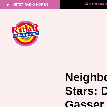
LÄUFT GERAD
▶
JETZT RADIO HÖREN
Zum
Inhalt
springen
Neighbo
Stars: 
Gasser 