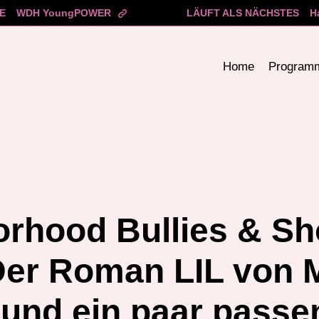
E
WDH YoungPOWER
LÄUFT ALS NÄCHSTES
H
Home
Program
rhood Bullies & Sh
Der Roman LIL von 
und ein paar passe