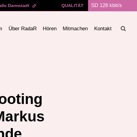
allo Darmstadt
QUALITÄT
m
Über RadaR
Hören
Mitmachen
Kontakt
ooting
Markus
nde