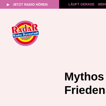
LÄUFT GERADE
WDH 
▶
JETZT RADIO HÖREN
Zum
Inhalt
springen
Mythos 
Friede