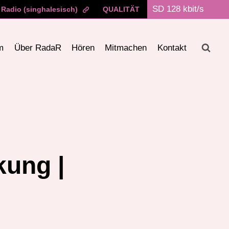
Radio (singhalesisch)
QUALITÄT
m
Über RadaR
Hören
Mitmachen
Kontakt
kung |