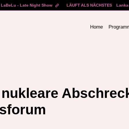
LaBeLu - Late Night Show
LÄUFT ALS NÄCHSTES
Lanka 
Home
Program
nukleare Abschrec
nsforum