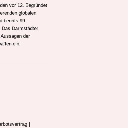
nden vor 12. Begründet
ierenden globalen
d bereits 99
t. Das Darmstädter
n Aussagen der
affen ein.
rbotsvertrag
|