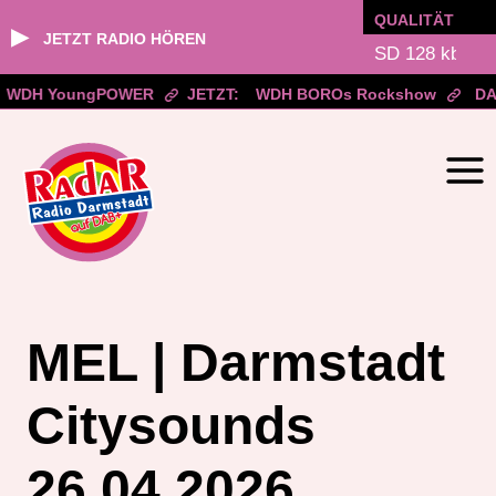
QUALITÄT
▶
JETZT RADIO HÖREN
WDH YoungPOWER
JETZT:
WDH BOROs Rockshow
DA
Zum
Inhalt
springen
MEL | Darmstadt
Citysounds
26.04.2026