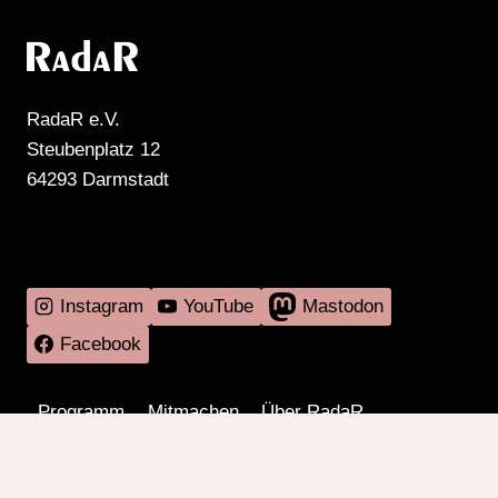
RadaR e.V.
Steubenplatz 12
64293 Darmstadt
MEHR RADIO DARMSTADT GIBT'S HIER
Instagram
YouTube
Mastodon
Facebook
Programm
Mitmachen
Über RadaR
Externes
Kontakt
Impressum & Datenschutz