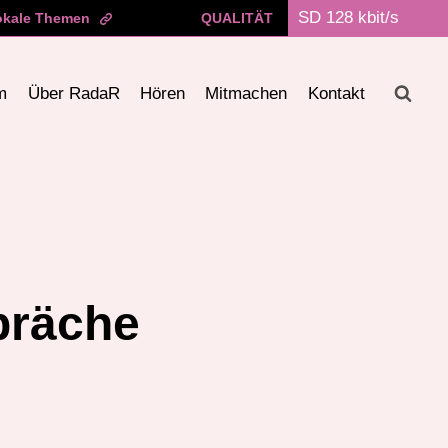
okale Themen
QUALITÄT
m
Über RadaR
Hören
Mitmachen
Kontakt
präche