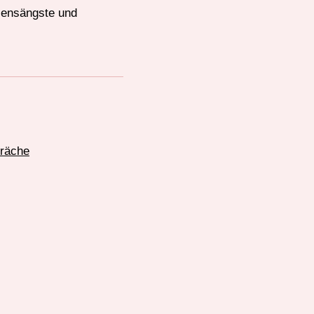
ssensängste und
räche