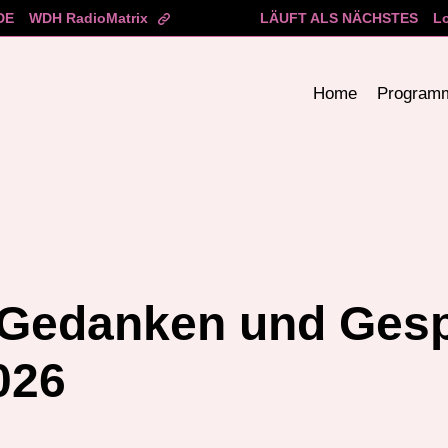
DE
WDH RadioMatrix
LÄUFT ALS NÄCHSTES
L
Home
Program
 Gedanken und Ges
026