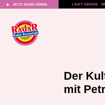
LÄUFT GERADE
WD
▶
JETZT RADIO HÖREN
Zum
Inhalt
springen
Der Kul
mit Pet