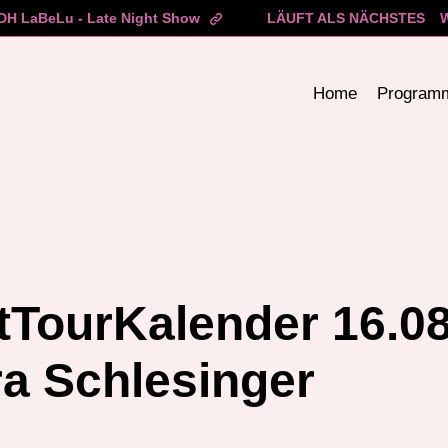
H LaBeLu - Late Night Show
LÄUFT ALS NÄCHSTES
Home
Program
tTourKalender 16.0
ra Schlesinger