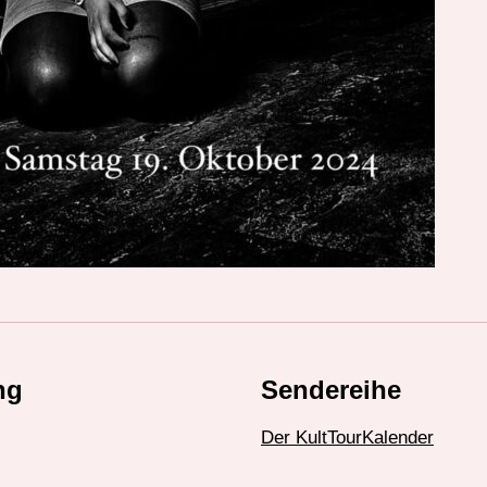
ng
Sendereihe
Der KultTourKalender