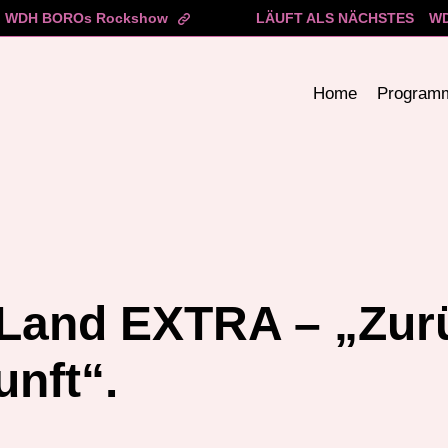
WDH BOROs Rockshow
LÄUFT ALS NÄCHSTES
WD
Home
Program
Land EXTRA – „Zurü
unft“.