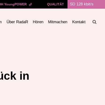
H YoungPOWER
QUALITÄT
m
Über RadaR
Hören
Mitmachen
Kontakt
ck in