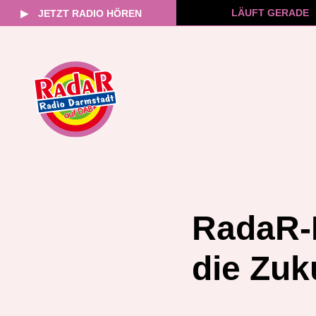
LÄUFT GERADE
▶
JETZT RADIO HÖREN
Zum
Inhalt
springen
RadaR-
die Zuk