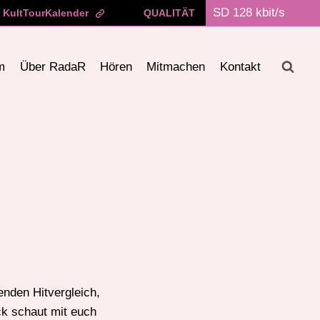
 KultTourKalender
QUALITÄT
m
Über RadaR
Hören
Mitmachen
Kontakt
nden Hitvergleich,
k schaut mit euch