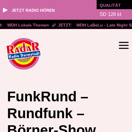
QUALITÄT
▶
JETZT RADIO HÖREN
:
WDH Lokale Themen
JETZT:
WDH LaBeLu - Late Night S
Zum
Inhalt
springen
FunkRund –
Rundfunk –
Börner-Show