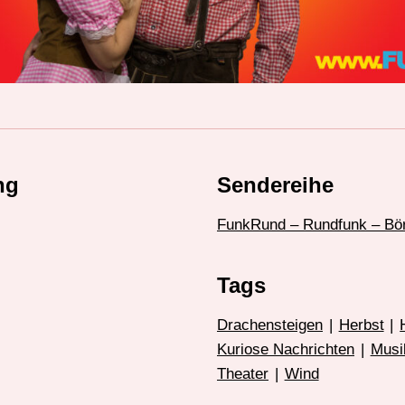
ng
Sendereihe
FunkRund – Rundfunk – Bö
Tags
Drachensteigen
|
Herbst
|
Kuriose Nachrichten
|
Musi
Theater
|
Wind