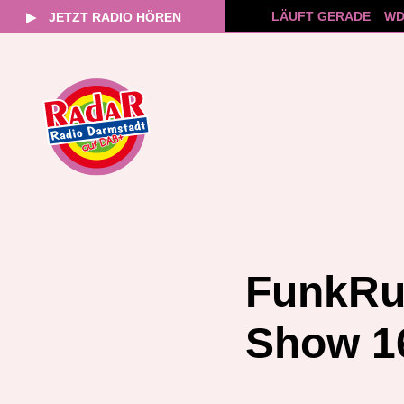
LÄUFT GERADE
WD
▶
JETZT RADIO HÖREN
Zum
Inhalt
springen
FunkRu
Show 1