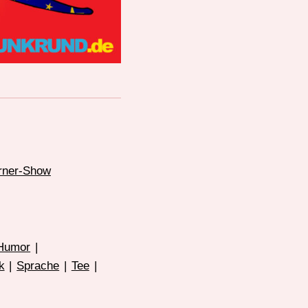
rner-Show
Humor
|
k
|
Sprache
|
Tee
|