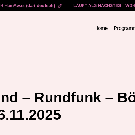
H HamAwas (dari-deutsch)
LÄUFT ALS NÄCHSTES
WDH 
Home
Program
nd – Rundfunk – Bö
6.11.2025