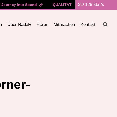
Journey into Sound
QUALITÄT
m
Über RadaR
Hören
Mitmachen
Kontakt
rner-