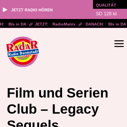
QUALITÄT
▶
JETZT RADIO HÖREN
H:
BIs in DA
JETZT:
RadioMatrix
DANACH:
BIs in DA
Zum
Inhalt
springen
Film und Serien
Club – Legacy
Sequels