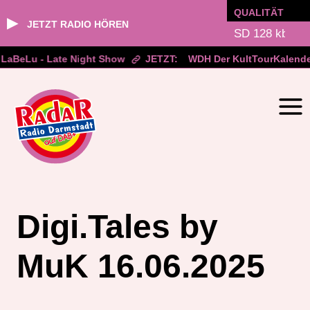
QUALITÄT
▶
JETZT RADIO HÖREN
BeLu - Late Night Show
JETZT:
WDH Der KultTourKalender
Zum
Inhalt
springen
Digi.Tales by
MuK 16.06.2025