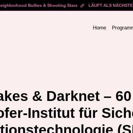
ighborhood Bullies & Shooting Stars
LÄUFT ALS NÄCHSTE
Home
Program
kes & Darknet – 60
fer-Institut für Sic
tionstechnologie (S