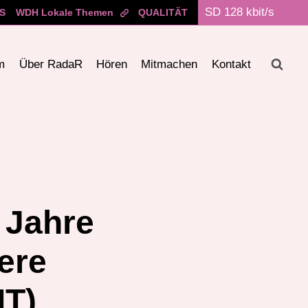
S
WDH Lokale Themen
QUALITÄT
m
Über RadaR
Hören
Mitmachen
Kontakt
 Jahre
here
IT)