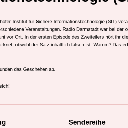
ofer-Institut für
S
ichere
I
nformations
t
echnologie (SIT) vera
erschiedene Veranstaltungen. Radio Darmstadt war bei der öf
ni vor Ort. In der ersten Episode des Zweiteilers hört ihr d
net, obwohl der Satz inhaltlich falsch ist. Warum? Das erfa
runden das Geschehen ab.
sich!
ng
Sendereihe