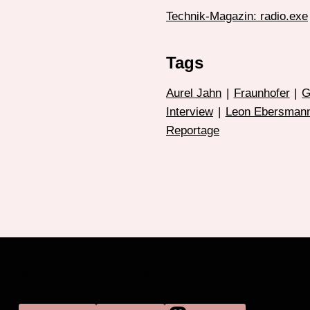
Technik-Magazin: radio.exe
Tags
Aurel Jahn
|
Fraunhofer
|
G
Interview
|
Leon Ebersman
Reportage
MEHR RADIO DARMSTADT GIBT'S HIER