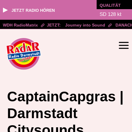
QUALITÄT
▶
JETZT RADIO HÖREN
WDH RadioMatrix
JETZT:
Journey into Sound
DANACH
Zum
Inhalt
springen
CaptainCapgras |
Darmstadt
Citysounds