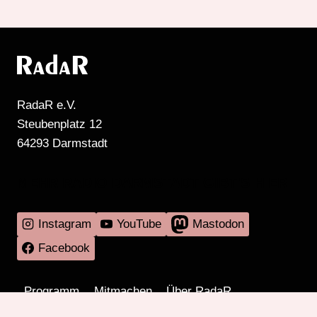
RadaR e.V.
Steubenplatz 12
64293 Darmstadt
MEHR RADIO DARMSTADT GIBT'S HIER
Instagram
YouTube
Mastodon
Facebook
Programm
Mitmachen
Über RadaR
Externes
Kontakt
Impressum & Datenschutz