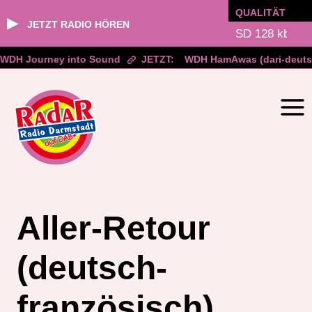
QUALITÄT
▶
JETZT RADIO HÖREN
WDH Journey into Sound
JETZT:
WDH HamAwas (dari-deuts
Zum
Inhalt
springen
Aller-Retour
(deutsch-
französisch)