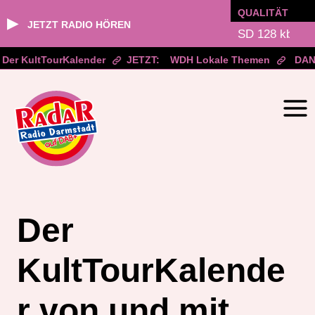
QUALITÄT
▶
JETZT RADIO HÖREN
Der KultTourKalender
JETZT:
WDH Lokale Themen
DAN
Zum
Inhalt
springen
Der
KultTourKalende
r von und mit