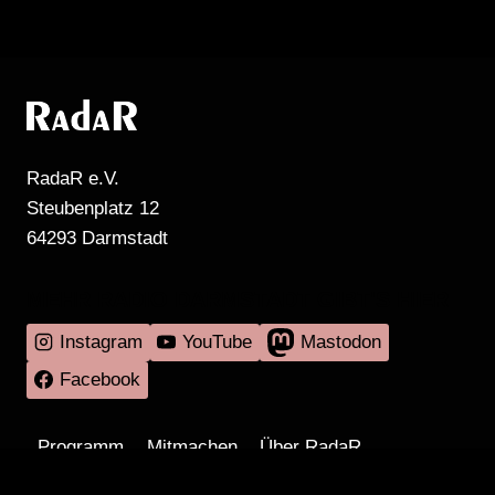
RadaR e.V.
Steubenplatz 12
64293 Darmstadt
MEHR RADIO DARMSTADT GIBT'S HIER
Instagram
YouTube
Mastodon
Facebook
Programm
Mitmachen
Über RadaR
Externes
Kontakt
Impressum & Datenschutz