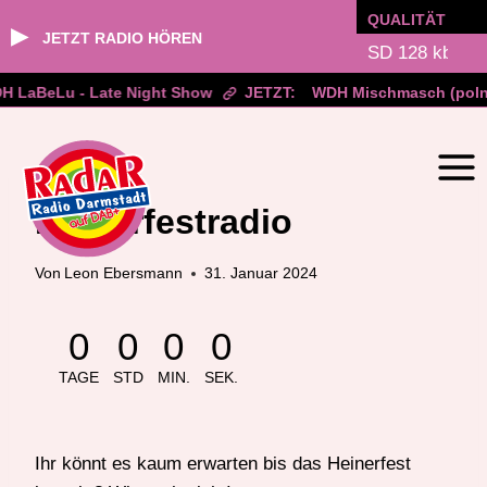
QUALITÄT
▶
JETZT RADIO HÖREN
 LaBeLu - Late Night Show
JETZT:
WDH Mischmasch (polni
Zum
Inhalt
springen
BLOG
Heinerfestradio
Von
Leon Ebersmann
31. Januar 2024
0
0
0
0
TAGE
STD
MIN.
SEK.
Ihr könnt es kaum erwarten bis das Heinerfest