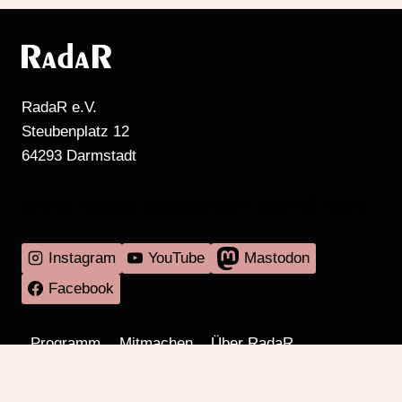
RadaR e.V.
Steubenplatz 12
64293 Darmstadt
MEHR RADIO DARMSTADT GIBT'S HIER
Instagram
YouTube
Mastodon
Facebook
Programm
Mitmachen
Über RadaR
Externes
Kontakt
Impressum & Datenschutz